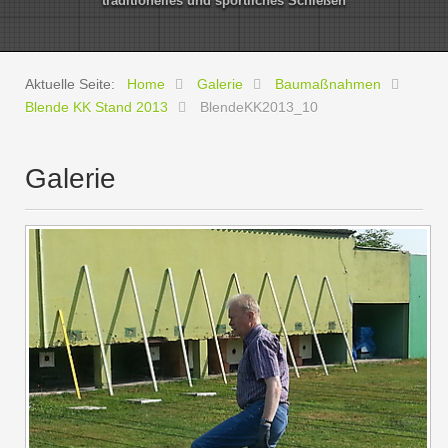
traditionelles und sportliches Schießen
Aktuelle Seite:
Home
Galerie
Baumaßnahmen
Blende KK Stand 2013
BlendeKK2013_10
Galerie