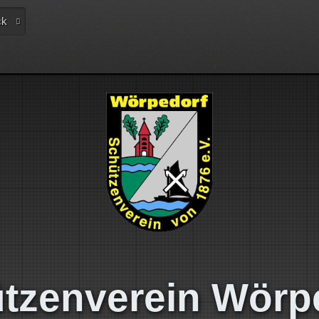
ck
tzenverein Wörp