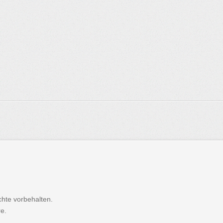
hte vorbehalten.
re.