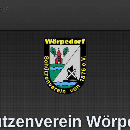
ck
tzenverein Wörp