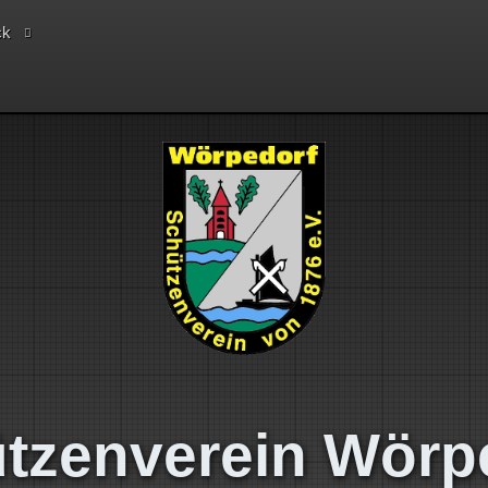
ck
tzenverein Wörp