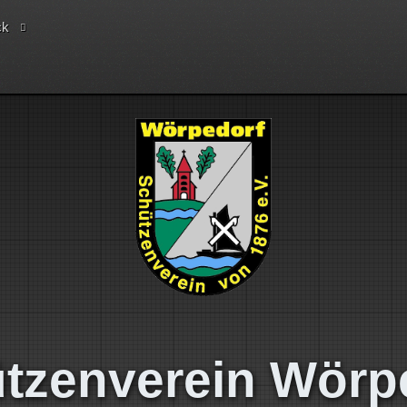
ck
tzenverein Wörp