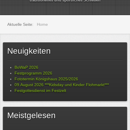
traditionelles und sportliches Schießen
Aktuelle Seite:
Home
Neuigkeiten
BoWaP 2026
Festprogramm 2026
Fototermin Königshaus 2025/2026
09.August 2026 ***Kidsday und Kinder Flohmarkt***
Festgottesdienst im Festzelt
Meistgelesen