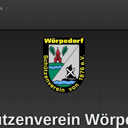
ck
tzenverein Wörp