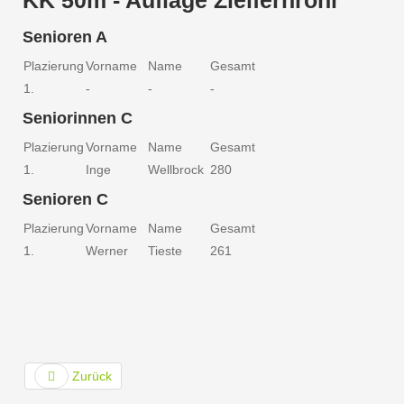
KK 50m - Auflage Zielfernrohr
Senioren A
Plazierung
Vorname
Name
Gesamt
1.
-
-
-
Seniorinnen C
Plazierung
Vorname
Name
Gesamt
1.
Inge
Wellbrock
280
Senioren C
Plazierung
Vorname
Name
Gesamt
1.
Werner
Tieste
261
Zurück